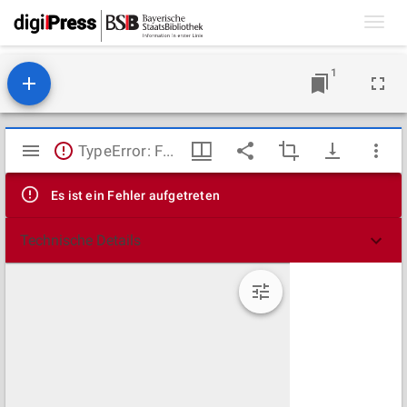
Toggl
navig
1
Mirador
TypeError: Failed to fetch
Viewer
Es ist ein Fehler aufgetreten
Technische Details