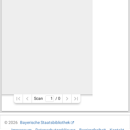
Scan
/ 
0
©
2026
Bayerische Staatsbibliothek
Impressum
Datenschutzerklärung
Barrierefreiheit
Kontakt