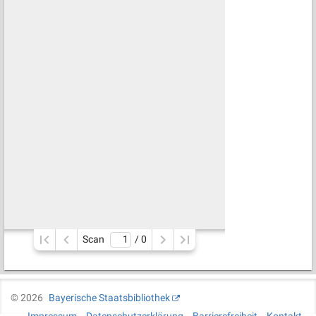
Scan
/ 
0
©
2026
Bayerische Staatsbibliothek
Impressum
Datenschutzerklärung
Barrierefreiheit
Kontakt