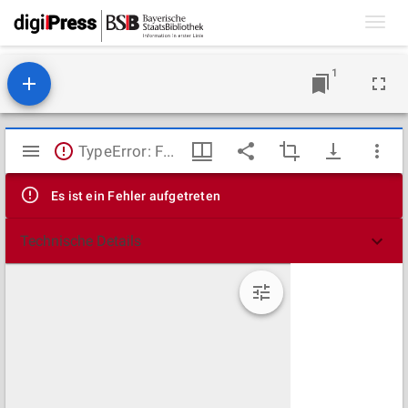
Toggl
navig
1
Mirador
TypeError: Failed to fetch
Viewer
Es ist ein Fehler aufgetreten
Technische Details