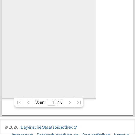
Scan
/ 
0
©
2026
Bayerische Staatsbibliothek
Impressum
Datenschutzerklärung
Barrierefreiheit
Kontakt