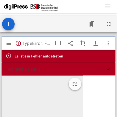
Toggl
navig
1
Mirador
TypeError: Failed to fetch
Viewer
Es ist ein Fehler aufgetreten
Technische Details