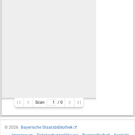
Scan
/ 
0
©
2026
Bayerische Staatsbibliothek
Impressum
Datenschutzerklärung
Barrierefreiheit
Kontakt