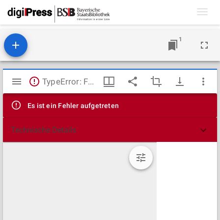
Toggl
navig
1
Mirador
TypeError: Failed to fetch
Viewer
Es ist ein Fehler aufgetreten
Technische Details