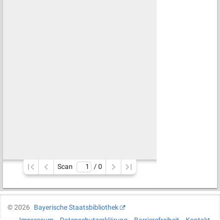
Scan
/ 
0
©
2026
Bayerische Staatsbibliothek
Impressum
Datenschutzerklärung
Barrierefreiheit
Kontakt