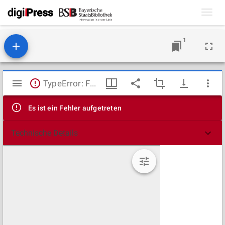
Toggl
navig
1
Mirador
TypeError: Failed to fetch
Viewer
Es ist ein Fehler aufgetreten
Technische Details