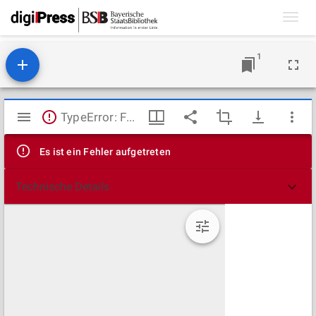
Toggl
navig
1
Mirador
TypeError: Failed to fetch
Viewer
Es ist ein Fehler aufgetreten
Technische Details