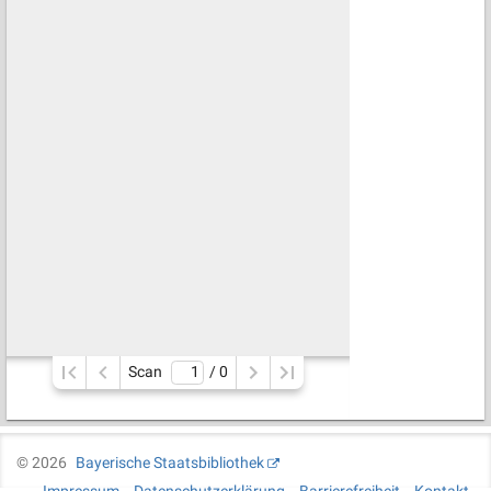
Scan
/ 
0
©
2026
Bayerische Staatsbibliothek
Impressum
Datenschutzerklärung
Barrierefreiheit
Kontakt