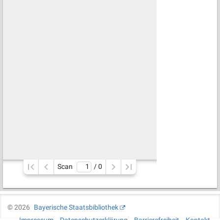
Scan
/ 
0
©
2026
Bayerische Staatsbibliothek
Impressum
Datenschutzerklärung
Barrierefreiheit
Kontakt