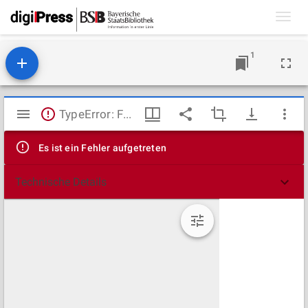
Toggl
navig
1
Mirador
TypeError: Failed to fetch
Viewer
Es ist ein Fehler aufgetreten
Technische Details