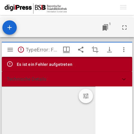
Toggl
navig
1
Mirador
TypeError: Failed to fetch
Viewer
Es ist ein Fehler aufgetreten
Technische Details