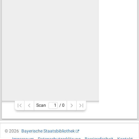
Scan
/ 
0
©
2026
Bayerische Staatsbibliothek
Impressum
Datenschutzerklärung
Barrierefreiheit
Kontakt