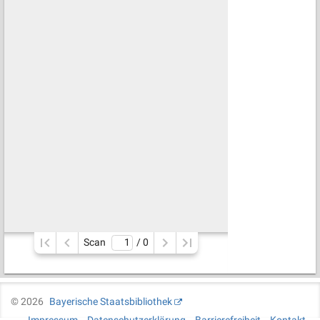
Scan
/ 
0
©
2026
Bayerische Staatsbibliothek
Impressum
Datenschutzerklärung
Barrierefreiheit
Kontakt