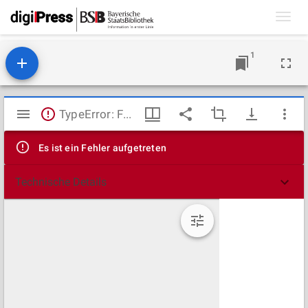
Toggl
navig
1
Mirador
TypeError: Failed to fetch
Viewer
Es ist ein Fehler aufgetreten
Technische Details