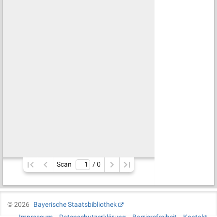
Scan
/ 
0
©
2026
Bayerische Staatsbibliothek
Impressum
Datenschutzerklärung
Barrierefreiheit
Kontakt