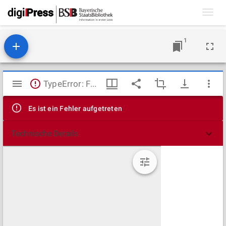
Toggl
navig
1
Mirador
TypeError: Failed to fetch
Viewer
Es ist ein Fehler aufgetreten
Technische Details