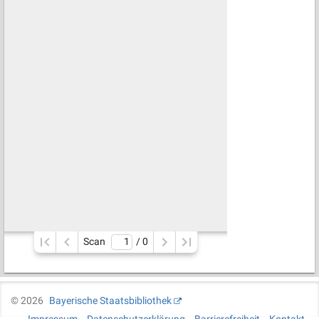
Scan
/ 
0
©
2026
Bayerische Staatsbibliothek
Impressum
Datenschutzerklärung
Barrierefreiheit
Kontakt