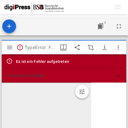
Toggl
navig
1
Mirador
TypeError: Failed to fetch
Viewer
Es ist ein Fehler aufgetreten
Technische Details