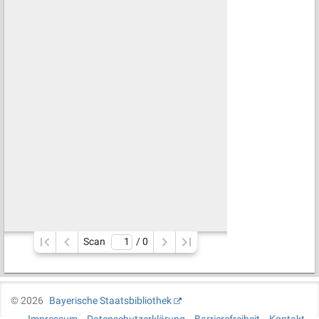
Scan
/ 
0
©
2026
Bayerische Staatsbibliothek
Impressum
Datenschutzerklärung
Barrierefreiheit
Kontakt