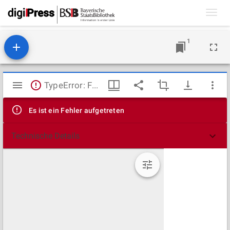
Toggl
navig
1
Mirador
TypeError: Failed to fetch
Viewer
Es ist ein Fehler aufgetreten
Technische Details