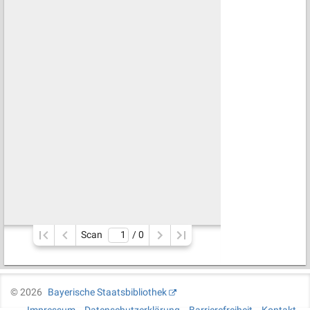
Scan
/ 
0
©
2026
Bayerische Staatsbibliothek
Impressum
Datenschutzerklärung
Barrierefreiheit
Kontakt