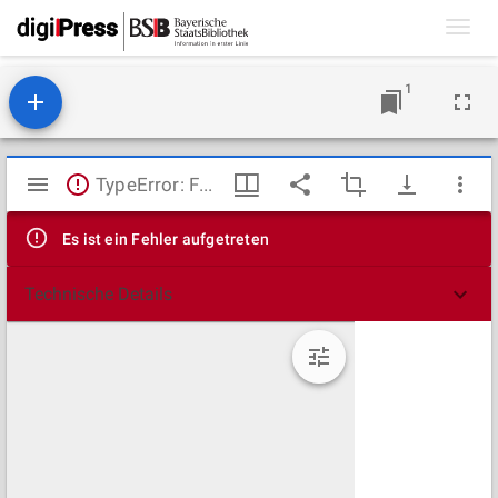
Toggl
navig
1
Mirador
TypeError: Failed to fetch
Viewer
Es ist ein Fehler aufgetreten
Technische Details