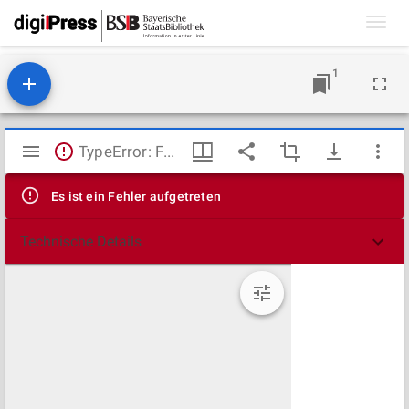
Toggl
navig
1
Mirador
TypeError: Failed to fetch
Viewer
Es ist ein Fehler aufgetreten
Technische Details