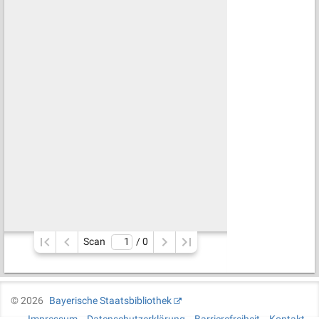
Scan
/ 
0
©
2026
Bayerische Staatsbibliothek
Impressum
Datenschutzerklärung
Barrierefreiheit
Kontakt