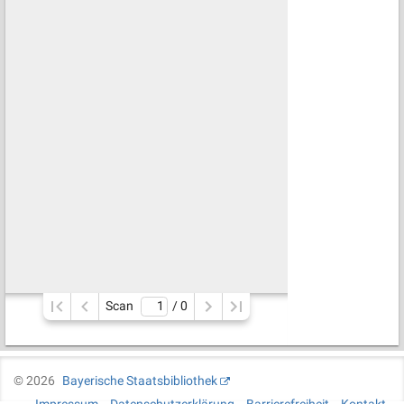
Scan
/ 
0
©
2026
Bayerische Staatsbibliothek
Impressum
Datenschutzerklärung
Barrierefreiheit
Kontakt