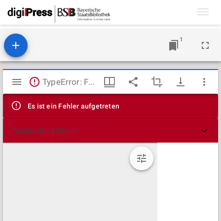
Toggl
navig
1
Mirador
TypeError: Failed to fetch
Viewer
Es ist ein Fehler aufgetreten
Technische Details