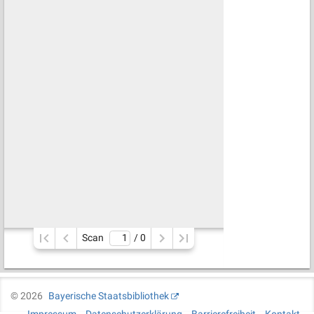
Scan
/ 
0
©
2026
Bayerische Staatsbibliothek
Impressum
Datenschutzerklärung
Barrierefreiheit
Kontakt