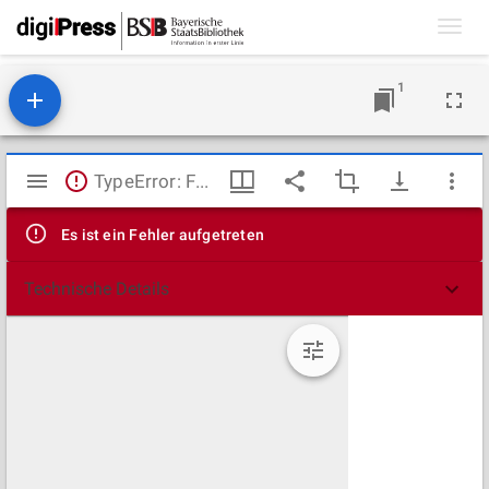
Toggl
navig
1
Mirador
TypeError: Failed to fetch
Viewer
Es ist ein Fehler aufgetreten
Technische Details