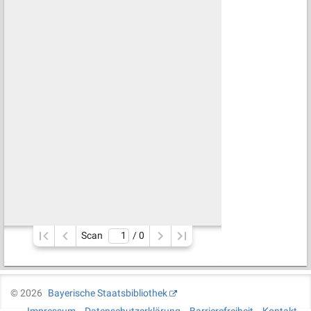
Scan
/ 
0
©
2026
Bayerische Staatsbibliothek
Impressum
Datenschutzerklärung
Barrierefreiheit
Kontakt