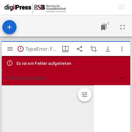
Toggl
navig
1
Mirador
TypeError: Failed to fetch
Viewer
Es ist ein Fehler aufgetreten
Technische Details