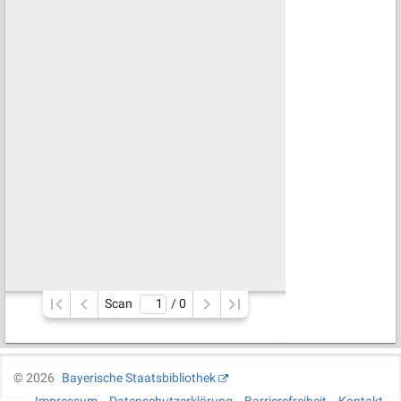
Scan
/ 
0
©
2026
Bayerische Staatsbibliothek
Impressum
Datenschutzerklärung
Barrierefreiheit
Kontakt