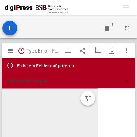
Toggl
navig
1
Mirador
TypeError: Failed to fetch
Viewer
Es ist ein Fehler aufgetreten
Technische Details