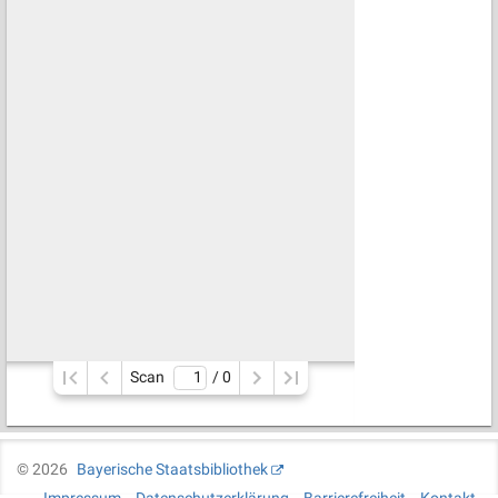
Scan
/ 
0
©
2026
Bayerische Staatsbibliothek
Impressum
Datenschutzerklärung
Barrierefreiheit
Kontakt