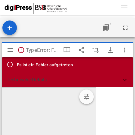
Toggl
navig
1
Mirador
TypeError: Failed to fetch
Viewer
Es ist ein Fehler aufgetreten
Technische Details