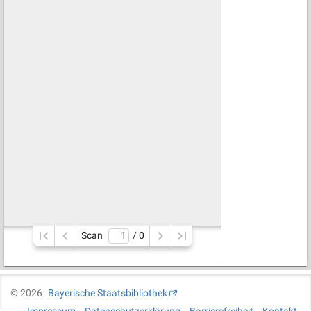
Scan
/ 
0
©
2026
Bayerische Staatsbibliothek
Impressum
Datenschutzerklärung
Barrierefreiheit
Kontakt