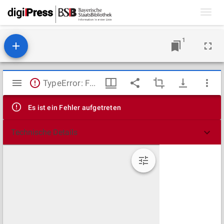
Toggl
navig
1
Mirador
TypeError: Failed to fetch
Viewer
Es ist ein Fehler aufgetreten
Technische Details