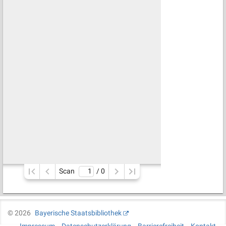
Scan
/ 
0
©
2026
Bayerische Staatsbibliothek
Impressum
Datenschutzerklärung
Barrierefreiheit
Kontakt