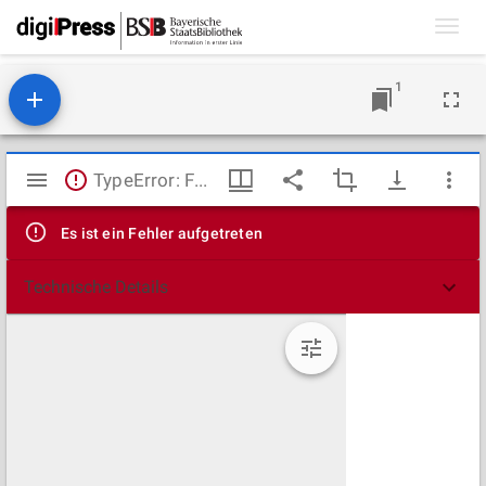
Toggl
navig
1
Mirador
TypeError: Failed to fetch
Viewer
Es ist ein Fehler aufgetreten
Technische Details