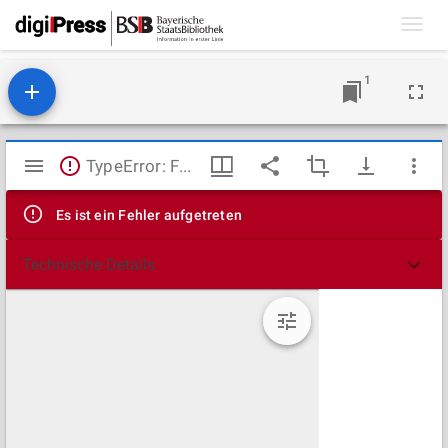
Toggl
navig
1
Mirador
TypeError: Failed to fetch
Viewer
Es ist ein Fehler aufgetreten
Technische Details