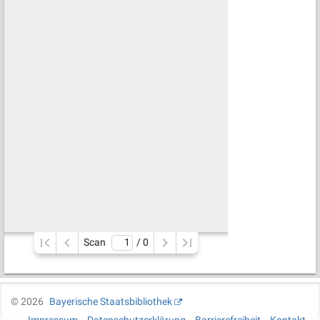
Scan
/ 
0
©
2026
Bayerische Staatsbibliothek
Impressum
Datenschutzerklärung
Barrierefreiheit
Kontakt