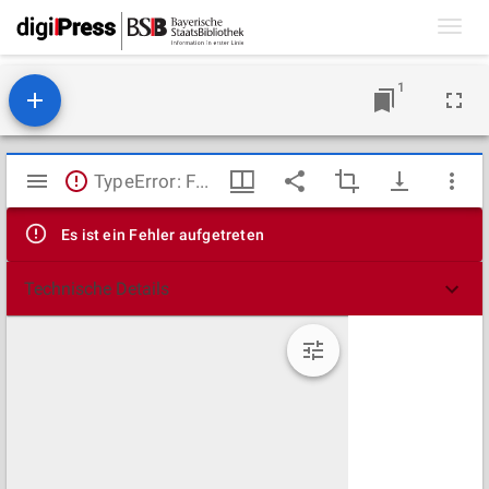
Toggl
navig
1
Mirador
TypeError: Failed to fetch
Viewer
Es ist ein Fehler aufgetreten
Technische Details