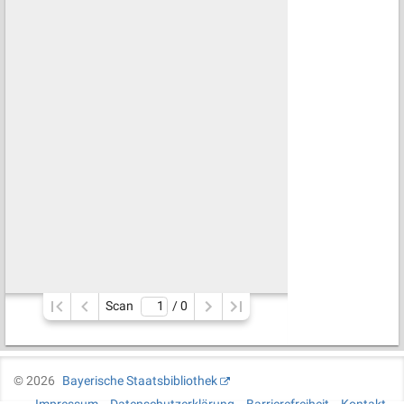
Scan
/ 
0
©
2026
Bayerische Staatsbibliothek
Impressum
Datenschutzerklärung
Barrierefreiheit
Kontakt