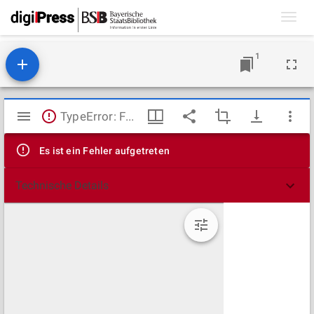
Toggl
navig
1
Mirador
TypeError: Failed to fetch
Viewer
Es ist ein Fehler aufgetreten
Technische Details