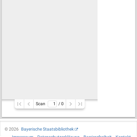
Scan
/ 
0
©
2026
Bayerische Staatsbibliothek
Impressum
Datenschutzerklärung
Barrierefreiheit
Kontakt