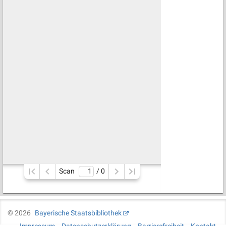
Scan
/ 
0
©
2026
Bayerische Staatsbibliothek
Impressum
Datenschutzerklärung
Barrierefreiheit
Kontakt