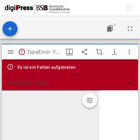
Toggl
navig
1
Mirador
TypeError: Failed to fetch
Viewer
Es ist ein Fehler aufgetreten
Technische Details