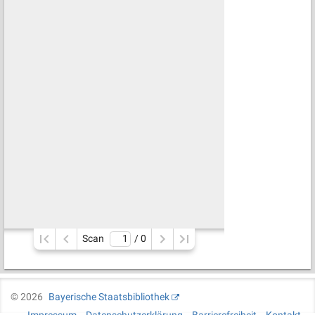
Scan
/ 
0
©
2026
Bayerische Staatsbibliothek
Impressum
Datenschutzerklärung
Barrierefreiheit
Kontakt