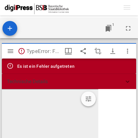
Toggl
navig
1
Mirador
TypeError: Failed to fetch
Viewer
Es ist ein Fehler aufgetreten
Technische Details