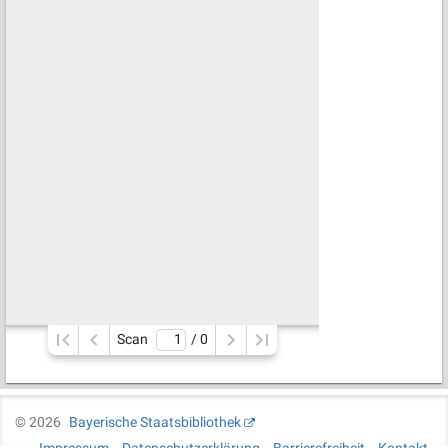
Scan
/ 
0
©
2026
Bayerische Staatsbibliothek
Impressum
Datenschutzerklärung
Barrierefreiheit
Kontakt