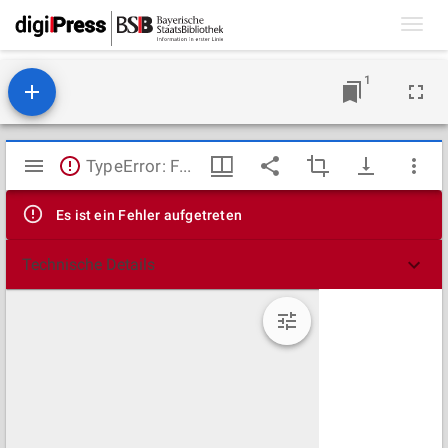
Toggl
navig
1
Mirador
TypeError: Failed to fetch
Viewer
Es ist ein Fehler aufgetreten
Technische Details