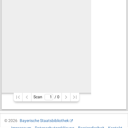
Scan
/ 
0
©
2026
Bayerische Staatsbibliothek
Impressum
Datenschutzerklärung
Barrierefreiheit
Kontakt