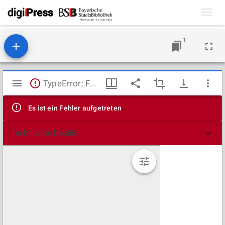
Toggl
navig
1
Mirador
TypeError: Failed to fetch
Viewer
Es ist ein Fehler aufgetreten
Technische Details