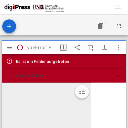
Toggl
navig
1
Mirador
TypeError: Failed to fetch
Viewer
Es ist ein Fehler aufgetreten
Technische Details