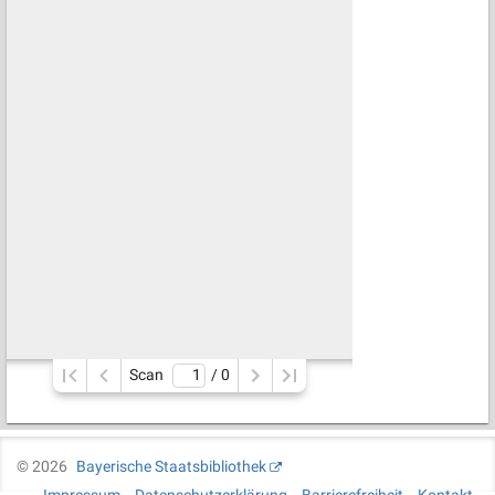
Scan
/ 
0
©
2026
Bayerische Staatsbibliothek
Impressum
Datenschutzerklärung
Barrierefreiheit
Kontakt