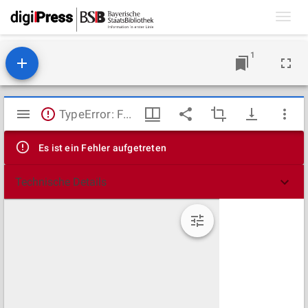
Toggl
navig
1
Mirador
TypeError: Failed to fetch
Viewer
Es ist ein Fehler aufgetreten
Technische Details