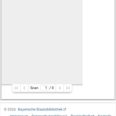
Scan
/ 
0
©
2026
Bayerische Staatsbibliothek
Impressum
Datenschutzerklärung
Barrierefreiheit
Kontakt