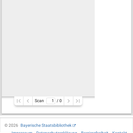
Scan
/ 
0
©
2026
Bayerische Staatsbibliothek
Impressum
Datenschutzerklärung
Barrierefreiheit
Kontakt