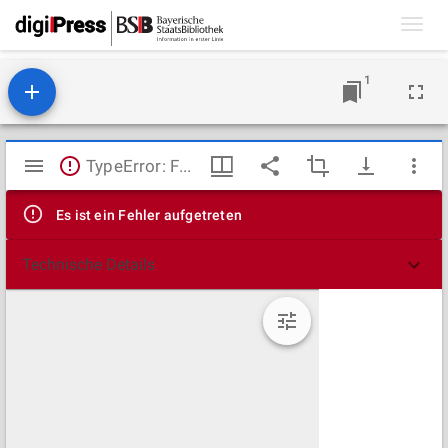
Toggl
navig
1
Mirador
TypeError: Failed to fetch
Viewer
Es ist ein Fehler aufgetreten
Technische Details