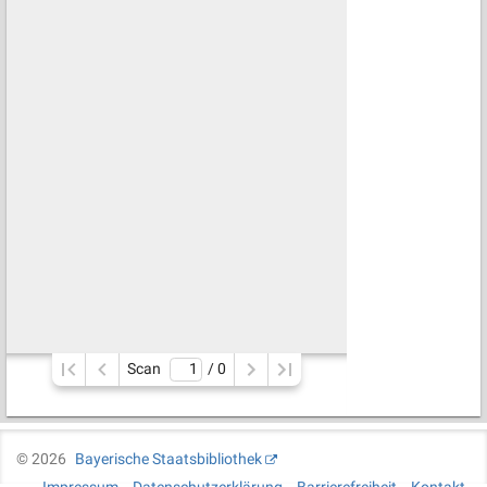
Scan
/ 
0
©
2026
Bayerische Staatsbibliothek
Impressum
Datenschutzerklärung
Barrierefreiheit
Kontakt