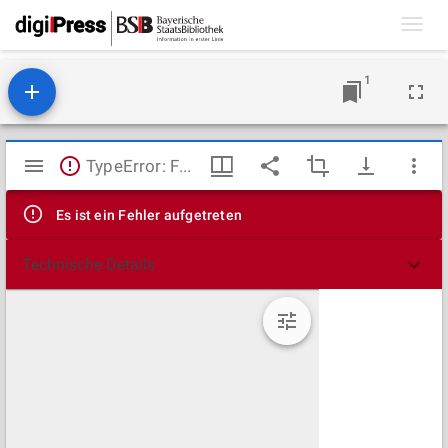
Toggl
navig
1
Mirador
TypeError: Failed to fetch
Viewer
Es ist ein Fehler aufgetreten
Technische Details