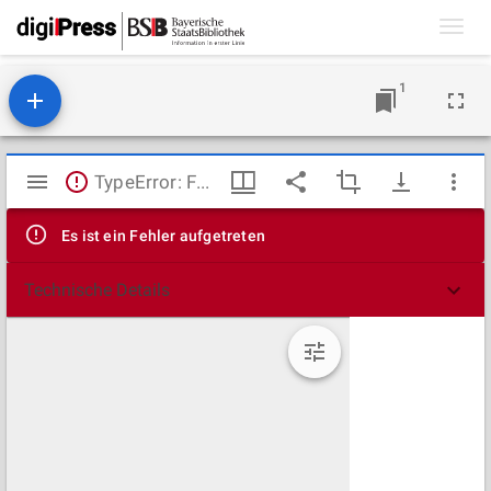
Toggl
navig
1
Mirador
TypeError: Failed to fetch
Viewer
Es ist ein Fehler aufgetreten
Technische Details