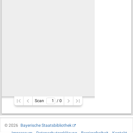
Scan
/ 
0
©
2026
Bayerische Staatsbibliothek
Impressum
Datenschutzerklärung
Barrierefreiheit
Kontakt