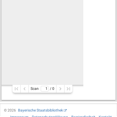
Scan
/ 
0
©
2026
Bayerische Staatsbibliothek
Impressum
Datenschutzerklärung
Barrierefreiheit
Kontakt