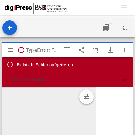
Toggl
navig
1
Mirador
TypeError: Failed to fetch
Viewer
Es ist ein Fehler aufgetreten
Technische Details