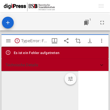
Toggl
navig
1
Mirador
TypeError: Failed to fetch
Viewer
Es ist ein Fehler aufgetreten
Technische Details