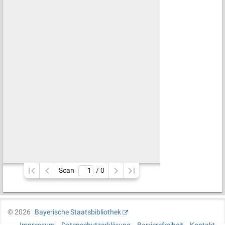
Scan
/ 
0
©
2026
Bayerische Staatsbibliothek
Impressum
Datenschutzerklärung
Barrierefreiheit
Kontakt