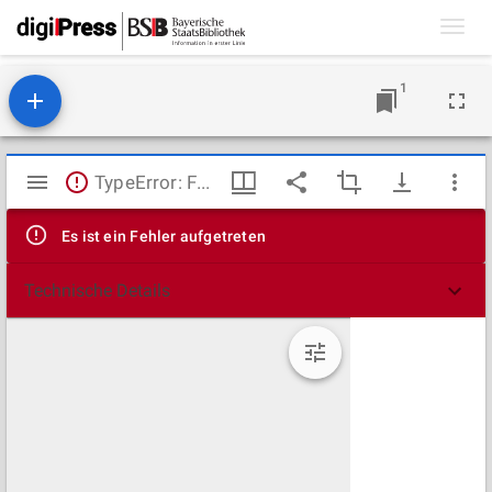
Toggl
navig
1
Mirador
TypeError: Failed to fetch
Viewer
Es ist ein Fehler aufgetreten
Technische Details