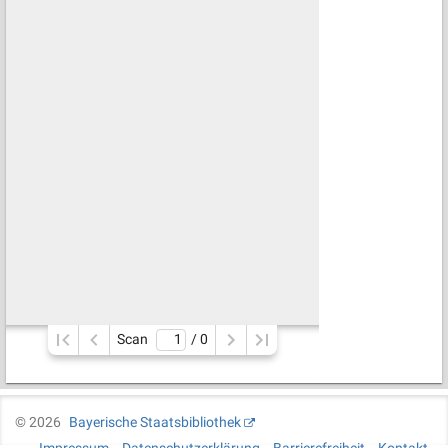
Scan
/ 
0
©
2026
Bayerische Staatsbibliothek
Impressum
Datenschutzerklärung
Barrierefreiheit
Kontakt