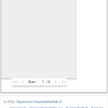
Scan
/ 
0
©
2026
Bayerische Staatsbibliothek
Impressum
Datenschutzerklärung
Barrierefreiheit
Kontakt