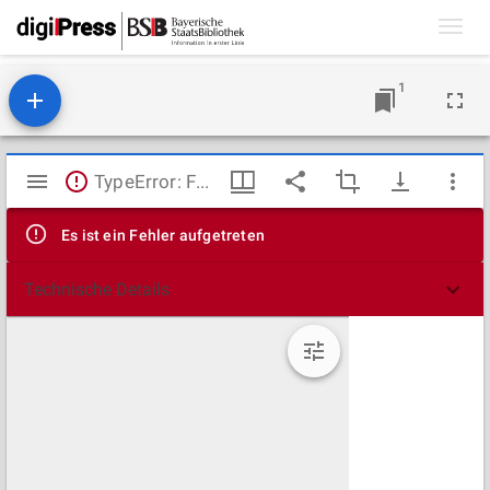
Toggl
navig
1
Mirador
TypeError: Failed to fetch
Viewer
Es ist ein Fehler aufgetreten
Technische Details