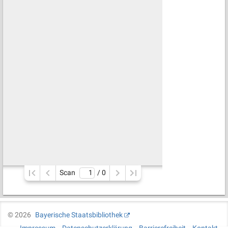
Scan
/ 
0
©
2026
Bayerische Staatsbibliothek
Impressum
Datenschutzerklärung
Barrierefreiheit
Kontakt