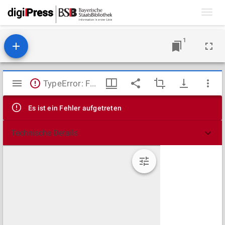
Toggl
navig
1
Mirador
TypeError: Failed to fetch
Viewer
Es ist ein Fehler aufgetreten
Technische Details