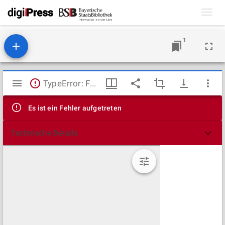
Toggl
navig
1
Mirador
TypeError: Failed to fetch
Viewer
Es ist ein Fehler aufgetreten
Technische Details