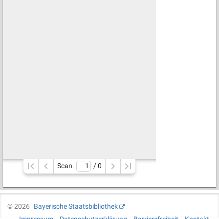
Scan
/ 
0
©
2026
Bayerische Staatsbibliothek
Impressum
Datenschutzerklärung
Barrierefreiheit
Kontakt