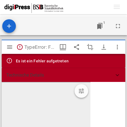
Toggl
navig
1
Mirador
TypeError: Failed to fetch
Viewer
Es ist ein Fehler aufgetreten
Technische Details