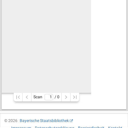
Scan
/ 
0
©
2026
Bayerische Staatsbibliothek
Impressum
Datenschutzerklärung
Barrierefreiheit
Kontakt