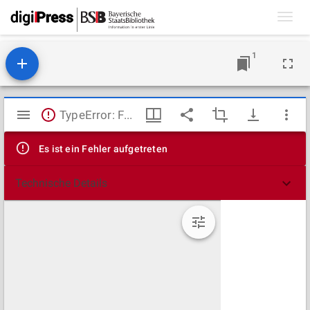
Toggl
navig
1
Mirador
TypeError: Failed to fetch
Viewer
Es ist ein Fehler aufgetreten
Technische Details