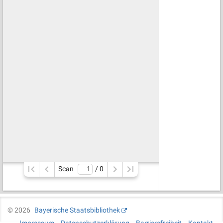
Scan
/ 
0
©
2026
Bayerische Staatsbibliothek
Impressum
Datenschutzerklärung
Barrierefreiheit
Kontakt