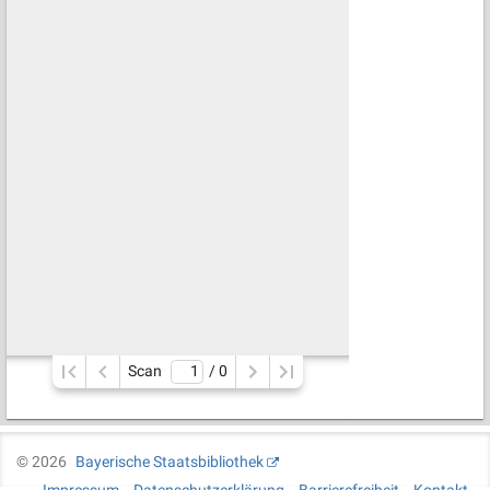
Scan
/ 
0
©
2026
Bayerische Staatsbibliothek
Impressum
Datenschutzerklärung
Barrierefreiheit
Kontakt