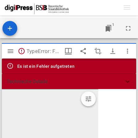
Toggl
navig
1
Mirador
TypeError: Failed to fetch
Viewer
Es ist ein Fehler aufgetreten
Technische Details