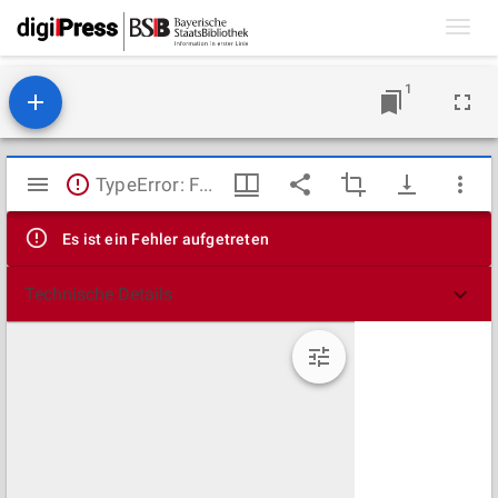
Toggl
navig
1
Mirador
TypeError: Failed to fetch
Viewer
Es ist ein Fehler aufgetreten
Technische Details