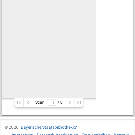
Scan
/ 
0
©
2026
Bayerische Staatsbibliothek
Impressum
Datenschutzerklärung
Barrierefreiheit
Kontakt