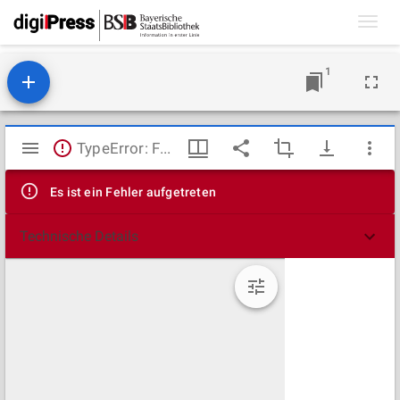
Toggl
navig
1
Mirador
TypeError: Failed to fetch
Viewer
Es ist ein Fehler aufgetreten
Technische Details