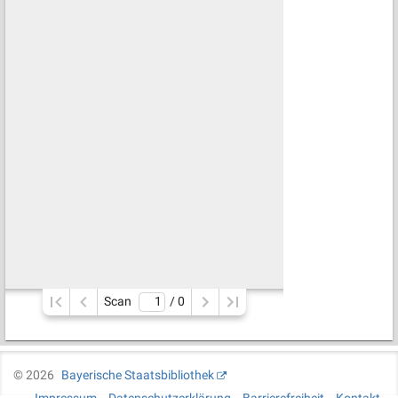
Scan
/ 
0
©
2026
Bayerische Staatsbibliothek
Impressum
Datenschutzerklärung
Barrierefreiheit
Kontakt