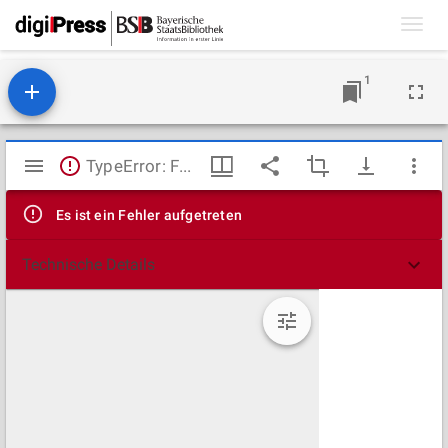
Toggl
navig
1
Mirador
TypeError: Failed to fetch
Viewer
Es ist ein Fehler aufgetreten
Technische Details