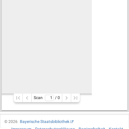
Scan
/ 
0
©
2026
Bayerische Staatsbibliothek
Impressum
Datenschutzerklärung
Barrierefreiheit
Kontakt