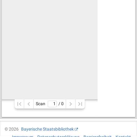
Scan
/ 
0
©
2026
Bayerische Staatsbibliothek
Impressum
Datenschutzerklärung
Barrierefreiheit
Kontakt