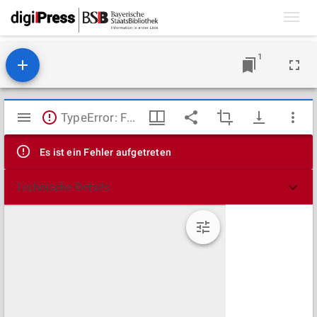
Toggl
navig
1
Mirador
TypeError: Failed to fetch
Viewer
Es ist ein Fehler aufgetreten
Technische Details