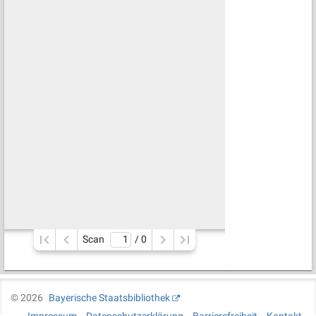
Scan
/ 
0
©
2026
Bayerische Staatsbibliothek
Impressum
Datenschutzerklärung
Barrierefreiheit
Kontakt