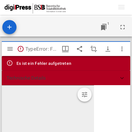
Toggl
navig
1
Mirador
TypeError: Failed to fetch
Viewer
Es ist ein Fehler aufgetreten
Technische Details