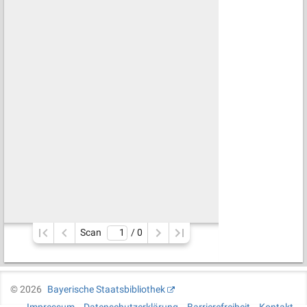
Scan
/ 
0
©
2026
Bayerische Staatsbibliothek
Impressum
Datenschutzerklärung
Barrierefreiheit
Kontakt