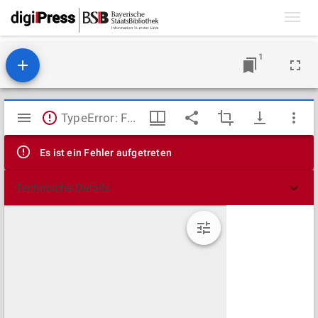
Toggl
navig
1
Mirador
TypeError: Failed to fetch
Viewer
Es ist ein Fehler aufgetreten
Technische Details