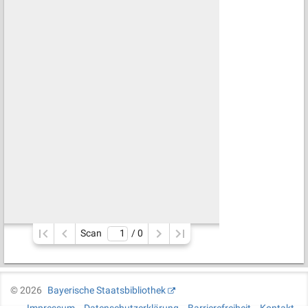
Scan
/ 
0
©
2026
Bayerische Staatsbibliothek
Impressum
Datenschutzerklärung
Barrierefreiheit
Kontakt