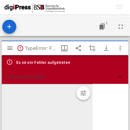
Toggl
navig
1
Mirador
TypeError: Failed to fetch
Viewer
Es ist ein Fehler aufgetreten
Technische Details