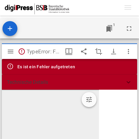
Toggl
navig
1
Mirador
TypeError: Failed to fetch
Viewer
Es ist ein Fehler aufgetreten
Technische Details