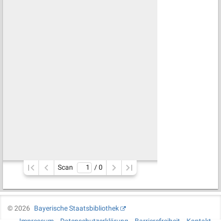
Scan
/ 
0
©
2026
Bayerische Staatsbibliothek
Impressum
Datenschutzerklärung
Barrierefreiheit
Kontakt